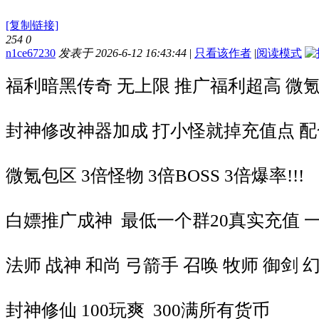
[复制链接]
254
0
n1ce67230
发表于 2026-6-12 16:43:44
|
只看该作者
|
阅读模式
福利暗黑传奇 无上限 推广福利超高 微氪成神
封神修改神器加成 打小怪就掉充值点 配
微氪包区 3倍怪物 3倍BOSS 3倍爆率!!!
白嫖推广成神 最低一个群20真实充值 一
法师 战神 和尚 弓箭手 召唤 牧师 御剑
封神修仙 100玩爽 300满所有货币