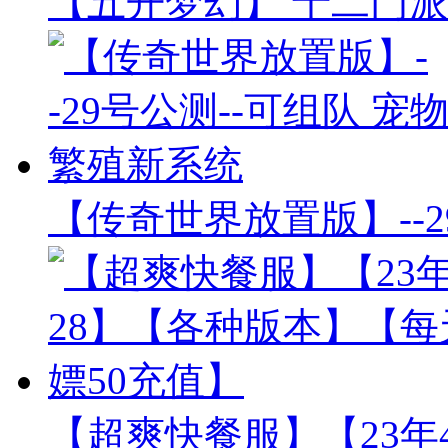
【五开梦幻】 十二门派
【传奇世界放置版】--2
【超爽快餐服】【23年