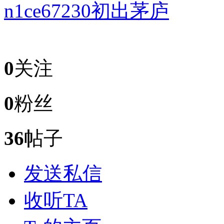
n1ce67230
初出茅庐
0
关注
0
粉丝
36
帖子
发送私信
收听TA