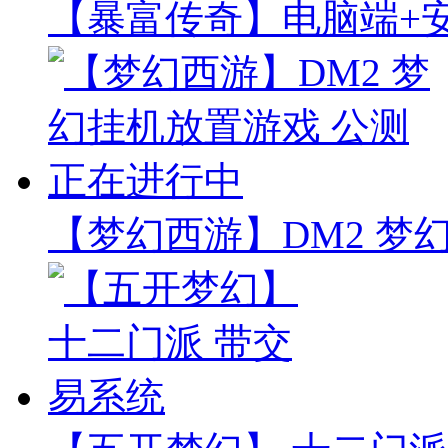
【暴富传奇】电脑端+安
【梦幻西游】DM2 梦