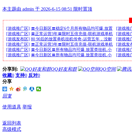
本主题由 admin 于 2026-6-15 08:51 限时置顶
[游戏推广区]
〓今日新区〓稳定6个月所有物品均可爆.放置
[游戏推
[游戏推广区]
〓正常运营3年〓限时五倍充值-联机游戏单机
[游戏推
[游戏发布区]
80 90后的放置单机挂机传奇-运营五年，没耐
[游戏推
[游戏推广区]
〓正常运营3年〓限时五倍充值-联机游戏单机
[游戏发
[游戏推广区]
〓今日新区〓所有物品均可爆.放置类挂机.小
[游戏推
[游戏推广区]
〓今日新区〓所有物品均可爆.放置类挂机.小
[游戏推
分享到:
QQ好友和群
QQ空间
收藏
0
支持
0
反对
0
分享
回复
使用道具
举报
返回列表
高级模式