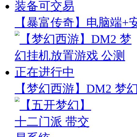
【暴富传奇】电脑端+安
【梦幻西游】DM2 梦