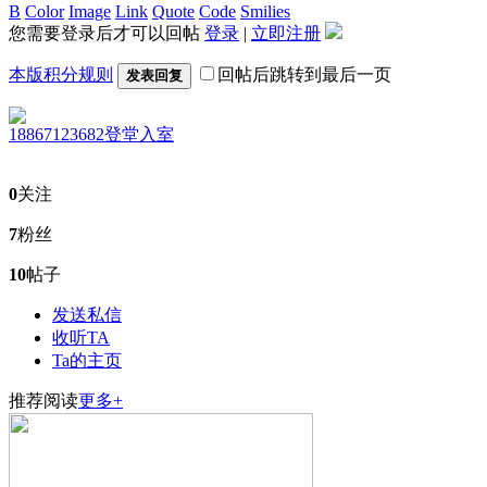
B
Color
Image
Link
Quote
Code
Smilies
您需要登录后才可以回帖
登录
|
立即注册
本版积分规则
回帖后跳转到最后一页
发表回复
18867123682
登堂入室
0
关注
7
粉丝
10
帖子
发送私信
收听TA
Ta的主页
推荐阅读
更多+