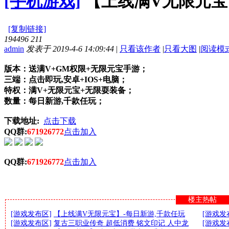
[手机游戏]
【上线满V无限元宝
[复制链接]
194496
211
admin
发表于 2019-4-6 14:09:44
|
只看该作者
|
只看大图
|
阅读模
版本：送满V+GM权限+无限元宝手游；
三端：点击即玩,安卓+IOS+电脑；
特权：满V+无限元宝+无限耍装备；
数量：每日新游,千款任玩；
下载地址:
点击下载
QQ群:
671926772
点击加入
QQ群:
671926772
点击加入
楼主热帖
[游戏发布区]
【上线满V无限元宝】-每日新游,千款任玩
[游戏发
[游戏发布区]
复古三职业传奇 超低消费 铭文印记 人中龙
[游戏发