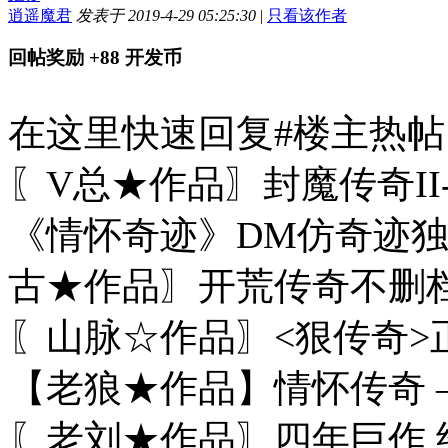
逍遥魔君
发表于 2019-4-29 05:25:30
|
只看该作者
回帖奖励
+88
开发币
在这里快速回复#楼主热帖 [
〖V总★作品〗封魔传奇II
《情怀奇迹》DM仿奇迹独立
古★作品〗开荒传奇不删档
〖山脉☆作品〗<狠传奇>正
【老狼★作品】情怀传奇 
〖老刘★作品〗四年巨作 经