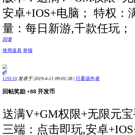
安卓+IOS+电脑； 特权
量：每日新游,千款任玩；
回复
使用道具
举报
#
6
119110
发表于 2019-4-11 09:01:38
|
只看该作者
回帖奖励
+88
开发币
送满V+GM权限+无限元
三端：点击即玩,安卓+IO