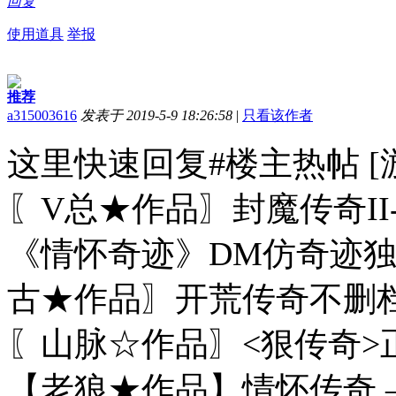
回复
使用道具
举报
推荐
a315003616
发表于 2019-5-9 18:26:58
|
只看该作者
这里快速回复#楼主热帖 [游
〖V总★作品〗封魔传奇II
《情怀奇迹》DM仿奇迹独立
古★作品〗开荒传奇不删档
〖山脉☆作品〗<狠传奇>正
【老狼★作品】情怀传奇 