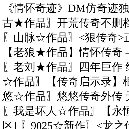
《情怀奇迹》DM仿奇迹独立
古★作品〗开荒传奇不删档
〖山脉☆作品〗<狠传奇>正
【老狼★作品】情怀传奇 
〖老刘★作品〗四年巨作 经
☆作品〗【传奇启示录】根据
悠☆作品〗悠悠传奇外传 
〖我是坏人☆作品〗【永恒
区] 〖9025☆新作〗<龙