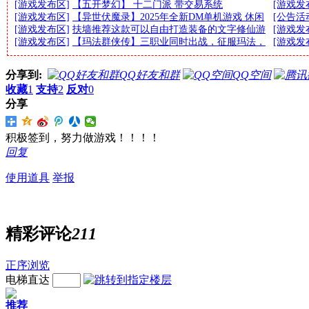
[游戏发布区]
【五开梦幻】 十二门派 带交易系统
[游戏发
[游戏发布区]
【异世伏魔录】2025年全新DM单机游戏 休闲
[公告活
[游戏发布区]
扶墙推荐这款可以自由打造装备的文字修仙游
[游戏发
[游戏发布区]
【玛法群侠传】三职业同时出战，征服玛法，
[游戏发
分享到:
QQ好友和群
QQ空间
收藏
1
支持
2
反对
0
分享
积极签到，努力做游戏！！！！
回复
使用道具
举报
精彩评论
211
正序浏览
电梯直达
推荐