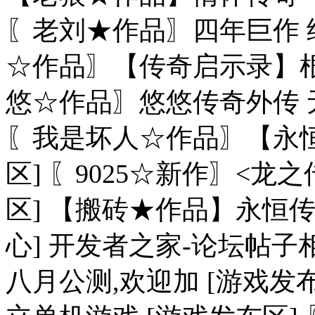
〖老刘★作品〗四年巨作 经
☆作品〗【传奇启示录】根据
悠☆作品〗悠悠传奇外传 
〖我是坏人☆作品〗【永恒
区] 〖9025☆新作〗<龙
区] 【搬砖★作品】永恒传世
心] 开发者之家-论坛帖子
八月公测,欢迎加 [游戏发