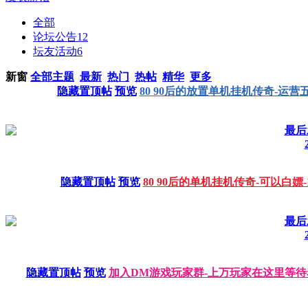
全部
论坛公告
12
坛友活动
6
新窗
全部主题
最新
热门
热帖
精华
更多
隐藏置顶帖
预览
80 90后的放置单机挂机传奇-运
最后发
隐藏置顶帖
预览
80 90后的单机挂机传奇-可以白嫖
最后发
隐藏置顶帖
预览
加入DM游戏玩家群-上万玩家在这里等