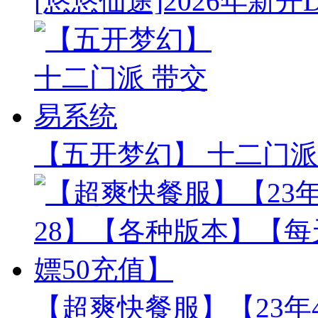
[悠悠仙途]2026年新开
【五开梦幻】 十二门派
【超爽快餐服】【23年