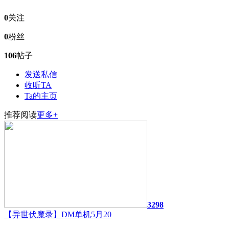
0
关注
0
粉丝
106
帖子
发送私信
收听TA
Ta的主页
推荐阅读
更多+
3298
【异世伏魔录】DM单机5月20