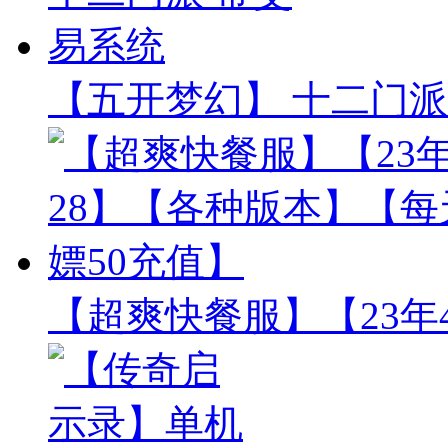
【五开梦幻】 十二门派
【超爽快餐服】【23年