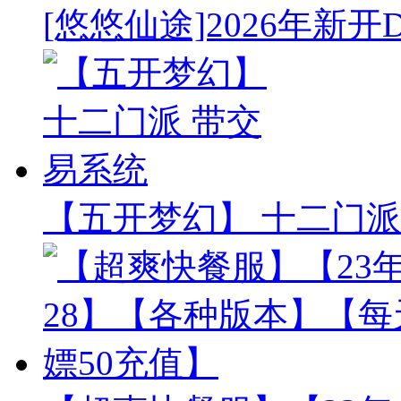
[悠悠仙途]2026年新开
【五开梦幻】 十二门派