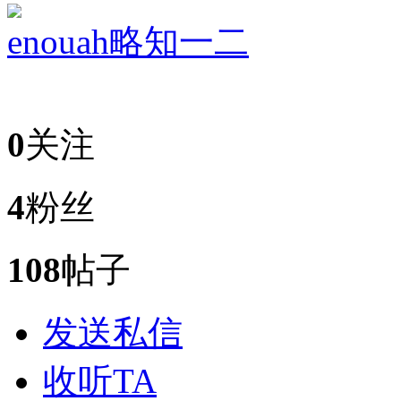
enouah
略知一二
0
关注
4
粉丝
108
帖子
发送私信
收听TA