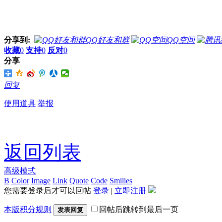
分享到:
QQ好友和群
QQ空间
收藏
0
支持
0
反对
0
分享
回复
使用道具
举报
返回列表
高级模式
B
Color
Image
Link
Quote
Code
Smilies
您需要登录后才可以回帖
登录
|
立即注册
本版积分规则
回帖后跳转到最后一页
发表回复