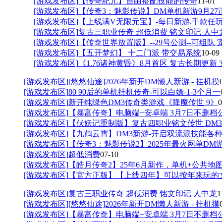
[游戏发布区]
【传奇紀元】自由搭配技能的传奇
11-01
[游戏发布区]
【传奇3：魅影传说】DM单机新游9月27
[游戏发布区]
【上线满V无限元宝】-每日新游,千款任
[游戏发布区]
复古三职业传奇 超低消费 铭文印记 人中
[游戏发布区]
【传奇世界放置版】--29号公测--可组队 
[游戏发布区]
【五开梦幻】 十二门派 带交易系统
10-09
[游戏发布区]
《1.76诸神黄昏》8月首区 复古长期更新 
[游戏发布区]
[悠悠仙途]2026年新开DM懒人新游 - 挂机摸
[游戏发布区]
80 90后的单机挂机传奇-可以白嫖-1-3个月一
[游戏发布区]
新开纯绿色DM3传奇类游戏《降魔传世 9》
0
[游戏发布区]
【暴富传奇】电脑端+安卓端 3月7日不删档
[游戏发布区]
【伏妖记重制版】复古四职业铭文传世 DM3
[游戏发布区]
【九鹤云霄】DM3新游-开启双流派技能各
[游戏发布区]
【传奇3：魅影传说2】2025年最火网单DM
[游戏发布区]
超低消费
07-10
[游戏发布区]
【皓月传奇2】25年6月新作，单机+公共地
[游戏发布区]
【官方正版】【上线四年】可以按年来玩的
[游戏发布区]
复古三职业传奇 超低消费 铭文印记 人中龙
1
[游戏发布区]
[悠悠仙途]2026年新开DM懒人新游 - 挂机摸
[游戏发布区]
【暴富传奇】电脑端+安卓端 3月7日不删档