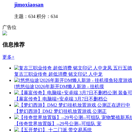
jimoxiaosan
主题：634
积分：634
广告位
信息推荐
更多+
复古三职业传奇 超低消费 铭文印记 人中龙
[悠悠仙途]2026年新开DM懒人新游 - 挂机摸
【暴富传奇】电脑端+安卓端 3月7日不删档公
【梦幻西游】DM2 梦幻挂机放置游戏 公测正
【传奇世界放置版】--29号公测--可组队 宠