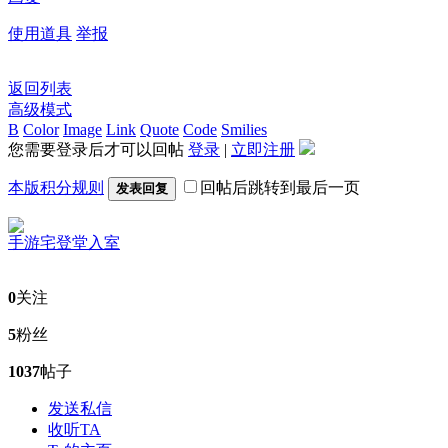
使用道具
举报
返回列表
高级模式
B
Color
Image
Link
Quote
Code
Smilies
您需要登录后才可以回帖
登录
|
立即注册
本版积分规则
回帖后跳转到最后一页
发表回复
手游宅
登堂入室
0
关注
5
粉丝
1037
帖子
发送私信
收听TA