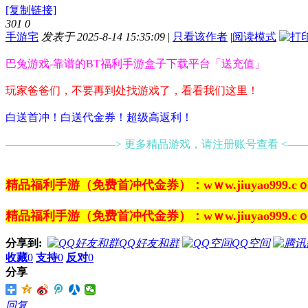
[复制链接]
301
0
手游宅
发表于 2025-8-14 15:35:09
|
只看该作者
|
阅读模式
巴兔游戏-靠谱的BT福利手游盒子下载平台「送充值」
玩家爸爸们，不要再到处找游戏了，看看我们这里！
白送首冲！白送代金券！超级高返利！
——————————> 更多精品游戏，请注册账号查看 <—
精品福利手游（免费首冲代金券）：wｗw.jiuyao999.c
精品福利手游（免费首冲代金券）：wｗw.jiuyao999.c
分享到:
QQ好友和群
QQ空间
收藏
0
支持
0
反对
0
分享
回复