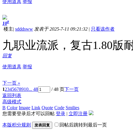
使用道具
举报
#
10
楼主
|
sdddsww
发表于 2025-7-11 09:21:32
|
只看该作者
九职业流派，复古1.80
回复
使用道具
举报
下一页 »
1
2
3
4
5
6
7
8
9
10
... 48
/ 48 页
下一页
返回列表
高级模式
B
Color
Image
Link
Quote
Code
Smilies
您需要登录后才可以回帖
登录
|
立即注册
本版积分规则
回帖后跳转到最后一页
发表回复