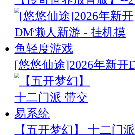
[悠悠仙途]2026年新开
【五开梦幻】 十二门派