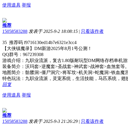
使用道具
举报
推荐
15058583288
发表于 2025-9-2 18:08:15
|
只看该作者
35 推荐码 f9716130ed14b7e6321e3cc4
【大侠镇魔录】DM新游2025年8月1号公测！
QQ群号：967239308
游戏介绍：九职业流派，复古1.80版耐玩型DM网络存档单
装备简介：沃玛套>逆魔套>圣战套>神武套>战神套>血煞套等
地图简介：骷髅洞>僵尸洞穴>将军坟>机关洞>蛇魔洞>铁血魔
特色玩法：九职业流派，灵宠系统，生活技能，马匹系统，翅
回复
使用道具
举报
推荐
15058583288
发表于 2025-9-3 21:26:29
|
只看该作者