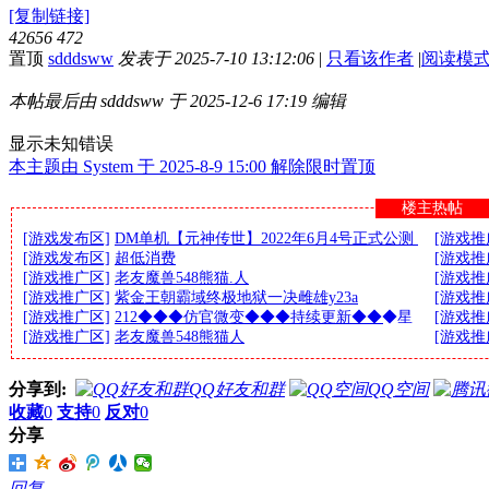
[复制链接]
42656
472
置顶
sdddsww
发表于 2025-7-10 13:12:06
|
只看该作者
|
阅读模
本帖最后由 sdddsww 于 2025-12-6 17:19 编辑
显示未知错误
本主题由 System 于 2025-8-9 15:00 解除限时置顶
楼主热帖
[游戏发布区]
DM单机【元神传世】2022年6月4号正式公测
[游戏推
[游戏发布区]
超低消费
[游戏推
[游戏推广区]
老友魔兽548熊猫.人
[游戏推
[游戏推广区]
紫金王朝霸域终极地狱一决雌雄y23a
[游戏推
[游戏推广区]
212◆◆◆仿官微变◆◆◆持续更新◆◆◆星
[游戏推
[游戏推广区]
老友魔兽548熊猫人
[游戏推
分享到:
QQ好友和群
QQ空间
收藏
0
支持
0
反对
0
分享
回复