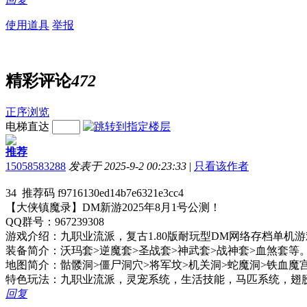
使用道具
举报
精彩评论
472
正序浏览
电梯直达
推荐
15058583288
发表于 2025-9-2 00:23:33
|
只看该作者
34 推荐码 f9716130ed14b7e6321e3cc4
【大侠镇魔录】DM新游2025年8月1号公测！
QQ群号：967239308
游戏介绍：九职业流派，复古1.80版耐玩型DM网络存档单
装备简介：沃玛套>逆魔套>圣战套>神武套>战神套>血煞套等
地图简介：骷髅洞>僵尸洞穴>将军坟>机关洞>蛇魔洞>铁血魔
特色玩法：九职业流派，灵宠系统，生活技能，马匹系统，翅
回复