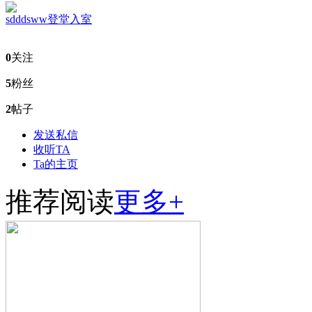
sdddsww
登堂入室
0
关注
5
粉丝
2
帖子
发送私信
收听TA
Ta的主页
推荐阅读
更多+