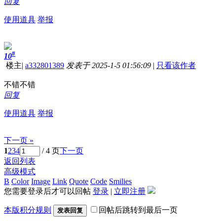
回复
使用道具
举报
#
10
楼主
|
a332801389
发表于 2025-1-5 01:56:09
|
只看该作者
不错不错
回复
使用道具
举报
下一页 »
1
2
3
4
/ 4 页
下一页
返回列表
高级模式
B
Color
Image
Link
Quote
Code
Smilies
您需要登录后才可以回帖
登录
|
立即注册
本版积分规则
回帖后跳转到最后一页
发表回复