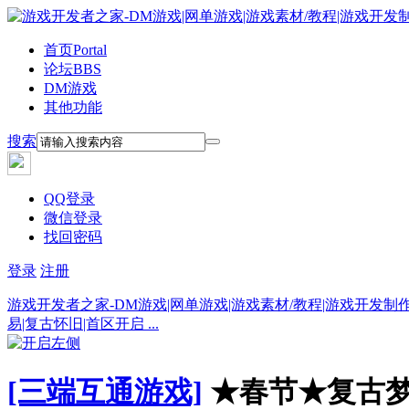
首页
Portal
论坛
BBS
DM游戏
其他功能
搜索
QQ登录
微信登录
找回密码
登录
注册
游戏开发者之家-DM游戏|网单游戏|游戏素材/教程|游戏开发制
易|复古怀旧|首区开启 ...
[三端互通游戏]
★春节★复古梦