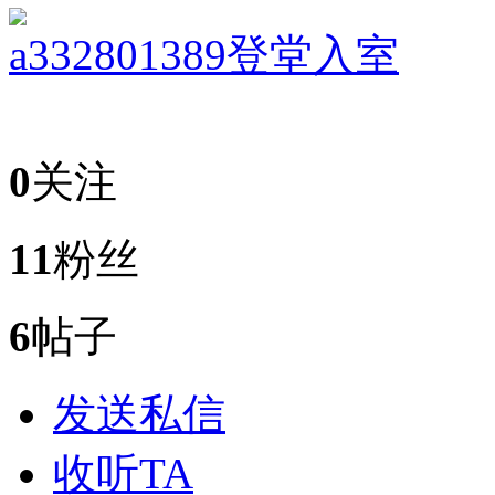
a332801389
登堂入室
0
关注
11
粉丝
6
帖子
发送私信
收听TA