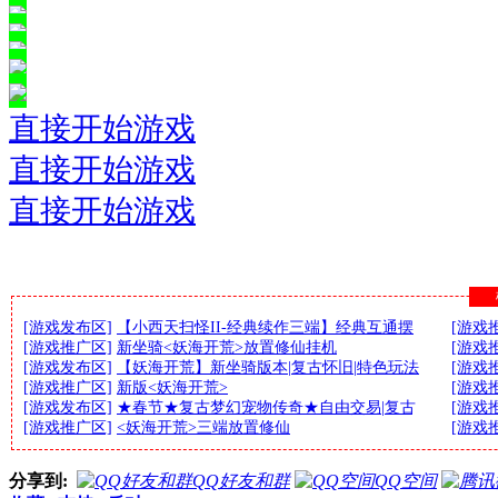
直接开始游戏
直接开始游戏
直接开始游戏
[游戏发布区]
【小西天扫怪II-经典续作三端】经典互通摆
[游戏
[游戏推广区]
新坐骑<妖海开荒>放置修仙挂机
[游戏
[游戏发布区]
【妖海开荒】新坐骑版本|复古怀旧|特色玩法
[游戏
[游戏推广区]
新版<妖海开荒>
[游戏
[游戏发布区]
★春节★复古梦幻宠物传奇★自由交易|复古
[游戏
[游戏推广区]
<妖海开荒>三端放置修仙
[游戏
分享到:
QQ好友和群
QQ空间