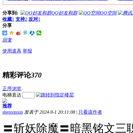
分享到:
QQ好友和群
QQ空间
收藏
1
支持
2
反对
1
分享
回复
使用道具
举报
精彩评论
370
正序浏览
电梯直达
推荐
shenxinxin
发表于 2024-9-1 20:11:08
|
只看该作者
〓斩妖除魔〓暗黑铭文