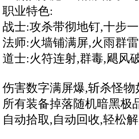
职业特色
战士:攻杀带彻地钉,十步一
法师:火墙铺满屏,火雨群
道士:火符连射,群毒,飓风
伤害数字满屏爆,斩杀怪物
所有装备掉落随机暗黑极品
自动拾取,自动回收,轻松