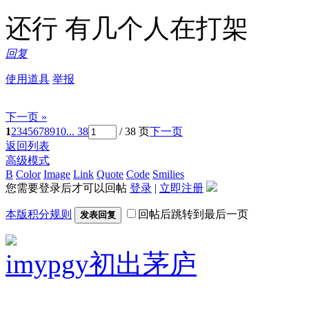
还行 有几个人在打架
回复
使用道具
举报
下一页 »
1
2
3
4
5
6
7
8
9
10
... 38
/ 38 页
下一页
返回列表
高级模式
B
Color
Image
Link
Quote
Code
Smilies
您需要登录后才可以回帖
登录
|
立即注册
本版积分规则
回帖后跳转到最后一页
发表回复
imypgy
初出茅庐