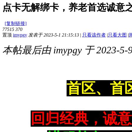
点卡无解绑卡，养老首选诚意
[复制链接]
77515
370
置顶
imypgy
发表于 2023-5-1 21:15:13
|
只看该作者
|
只看大图
|
本帖最后由 imypgy 于 2023-5-9
首区、首
回归经典，诚意