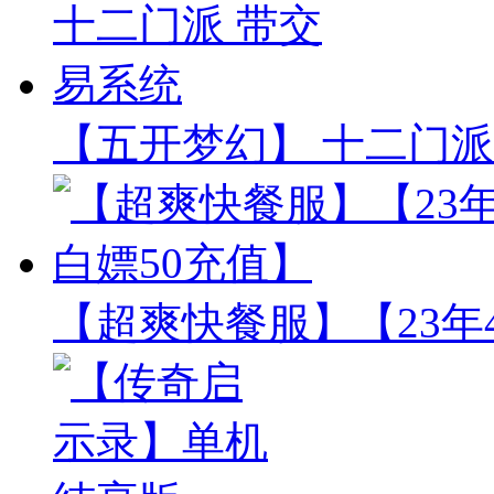
【五开梦幻】 十二门派
【超爽快餐服】【23年