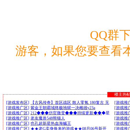
QQ群
游客，如果您要查看
楼主热
[游戏发布区]
【古风传奇】首区战区 散人零氪 180复古 无
[游戏推
[游戏推广区]
紫金王朝霸域终极地狱一决雌雄y23a
[游戏推
[游戏推广区]
212◆◆◆仿官微变◆◆◆持续更新◆◆◆星
[游戏推
[游戏推广区]
老友魔兽548熊猫人
[游戏推
[游戏推广区]
也孔超新星热血海贼王
[游戏推
[游戏推广区]
★★老G卖身换来的游戏★★08月06号新开
[游戏推