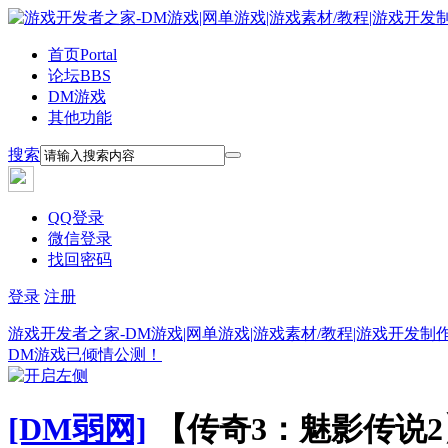
首页
Portal
论坛
BBS
DM游戏
其他功能
搜索
QQ登录
微信登录
找回密码
登录
注册
游戏开发者之家-DM游戏|网单游戏|游戏素材/教程|游戏开发制
DM游戏已倾情公测！
[DM弱网]
【传奇3：魅影传说2