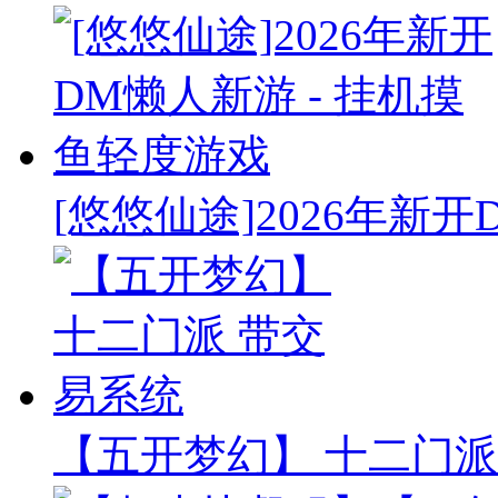
[悠悠仙途]2026年新开
【五开梦幻】 十二门派