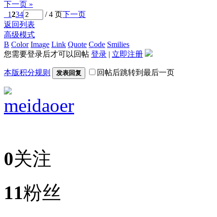
下一页 »
1
2
3
4
/ 4 页
下一页
返回列表
高级模式
B
Color
Image
Link
Quote
Code
Smilies
您需要登录后才可以回帖
登录
|
立即注册
本版积分规则
回帖后跳转到最后一页
发表回复
meidaoer
0
关注
11
粉丝