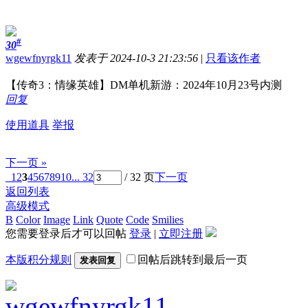
#
30
wgewfnyrgk11
发表于 2024-10-3 21:23:56
|
只看该作者
【传奇3：情缘英雄】DM单机新游：2024年10月23号内测
回复
使用道具
举报
下一页 »
1
2
3
4
5
6
7
8
9
10
... 32
/ 32 页
下一页
返回列表
高级模式
B
Color
Image
Link
Quote
Code
Smilies
您需要登录后才可以回帖
登录
|
立即注册
本版积分规则
回帖后跳转到最后一页
发表回复
wgewfnyrgk11