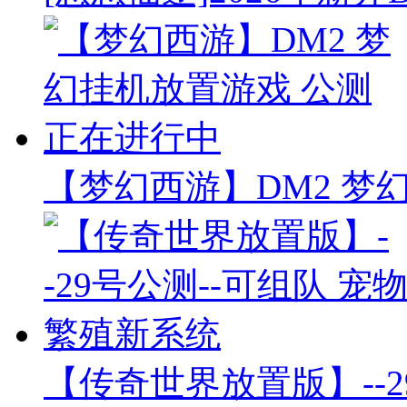
【梦幻西游】DM2 梦
【传奇世界放置版】--2