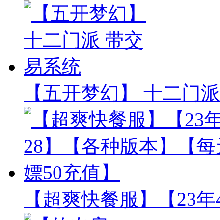
【五开梦幻】 十二门派
【超爽快餐服】【23年