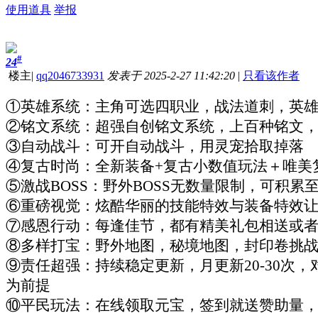
使用道具
举报
#
24
楼主
|
qq2046733931
发表于 2025-2-27 11:42:20
|
只看该作者
①英雄系统：主角可选四职业，战法道刺，英
②铭文系统：超强自创铭文系统，上百种铭文
③自动战斗：可开自动战斗，用灵宠拾取掉落
④复古时尚：全新装备+复古小数值玩法＋唯美
⑤激战BOSS：野外BOSS无数量限制，可积累至
⑥重磅视觉：炫酷华丽的技能特效与装备特效
⑦感恩行动：每逢佳节，都有精美礼包相送或
⑧多样打宝：野外地图，秘境地图，封印卷挑
⑨责任超强：持续稳定更新，月更新20-30次
为前提
⑩平民玩法：在线领取元宝，签到就送赞助量