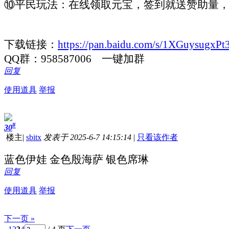
⑩平民玩法：在线领取元宝，签到就送赞助量
下载链接：
https://pan.baidu.com/s/1XGuysug
QQ群：958587006 一键加群
回复
使用道具
举报
#
30
楼主
|
sbitx
发表于 2025-6-7 14:15:14
|
只看该作者
蓝色伊娃 金色殷海萨 银色席琳
回复
使用道具
举报
下一页 »