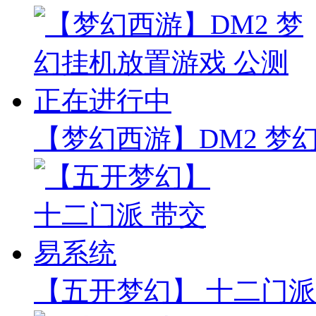
【梦幻西游】DM2 梦
【五开梦幻】 十二门派