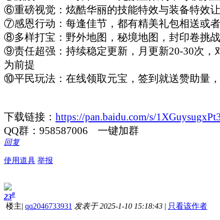
⑥重磅视觉：炫酷华丽的技能特效与装备特效
⑦感恩行动：每逢佳节，都有精美礼包相送或
⑧多样打宝：野外地图，秘境地图，封印卷挑
⑨责任超强：持续稳定更新，月更新20-30次
为前提
⑩平民玩法：在线领取元宝，签到就送赞助量
下载链接：
https://pan.baidu.com/s/1XGuysug
QQ群：958587006 一键加群
回复
使用道具
举报
#
23
楼主
|
qq2046733931
发表于 2025-1-10 15:18:43
|
只看该作者