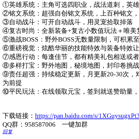
①英雄系统：主角可选四职业，战法道刺，英
②铭文系统：超强自创铭文系统，上百种铭文
③自动战斗：可开自动战斗，用灵宠拾取掉落
④复古时尚：全新装备+复古小数值玩法＋唯美
⑤激战BOSS：野外BOSS无数量限制，可积累至
⑥重磅视觉：炫酷华丽的技能特效与装备特效
⑦感恩行动：每逢佳节，都有精美礼包相送或
⑧多样打宝：野外地图，秘境地图，封印卷挑
⑨责任超强：持续稳定更新，月更新20-30次
为前提
⑩平民玩法：在线领取元宝，签到就送赞助量
下载链接：
https://pan.baidu.com/s/1XGuysug
QQ群：958587006 一键加群
回复