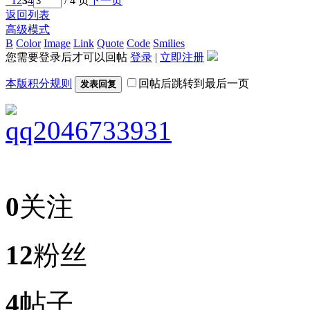
1
2
3
4
/ 4 页
下一页
返回列表
高级模式
B
Color
Image
Link
Quote
Code
Smilies
您需要登录后才可以回帖
登录
|
立即注册
本版积分规则
回帖后跳转到最后一页
发表回复
qq2046733931
0
关注
12
粉丝
4
帖子