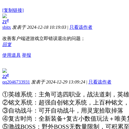
[复制链接]
#
21
sbitx
发表于 2024-12-18 10:19:03
|
只看该作者
改善客户端进游戏立即错误退出的问题；
回复
使用道具
举报
#
22
qq2046733931
发表于 2024-12-29 13:09:24
|
只看该作者
①英雄系统：主角可选四职业，战法道刺，英
②铭文系统：超强自创铭文系统，上百种铭文
③自动战斗：可开自动战斗，用灵宠拾取掉落
④复古时尚：全新装备+复古小数值玩法＋唯美
⑤激战BOSS：野外BOSS无数量限制，可积累至