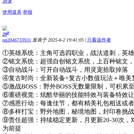
回复
使用道具
举报
#
29
qq2046733931
发表于 2025-6-2 19:41:05
|
只看该作者
①英雄系统：主角可选四职业，战法道刺，英
②铭文系统：超强自创铭文系统，上百种铭文
③自动战斗：可开自动战斗，用灵宠拾取掉落
④复古时尚：全新装备+复古小数值玩法＋唯美
⑤激战BOSS：野外BOSS无数量限制，可积累至
⑥重磅视觉：炫酷华丽的技能特效与装备特效
⑦感恩行动：每逢佳节，都有精美礼包相送或
⑧多样打宝：野外地图，秘境地图，封印卷挑
⑨责任超强：持续稳定更新，月更新20-30次
为前提