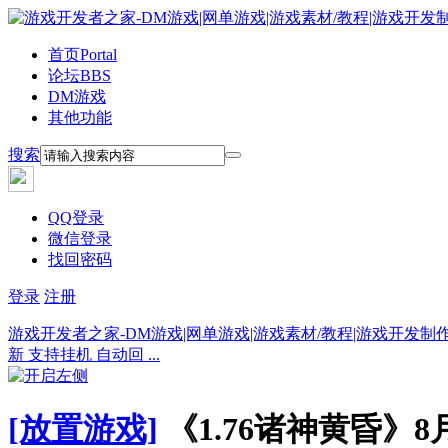
首页
Portal
论坛
BBS
DM游戏
其他功能
搜索
QQ登录
微信登录
找回密码
登录
注册
游戏开发者之家-DM游戏|网单游戏|游戏素材/教程|游戏开发制
新 支持挂机 自动回 ...
[放置游戏]
《1.76诸神黄昏》