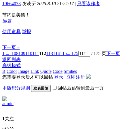
19664033
发表于 2025-8-10 21:24:17
|
只看该作者
节约是美德！
回复
使用道具
举报
下一页 »
1 ...
108
109
110
111
112
113
114
115
... 175
/ 175 页
下一页
返回列表
高级模式
B
Color
Image
Link
Quote
Code
Smilies
您需要登录后才可以回帖
登录
|
立即注册
本版积分规则
回帖后跳转到最后一页
发表回复
admin
1
关注