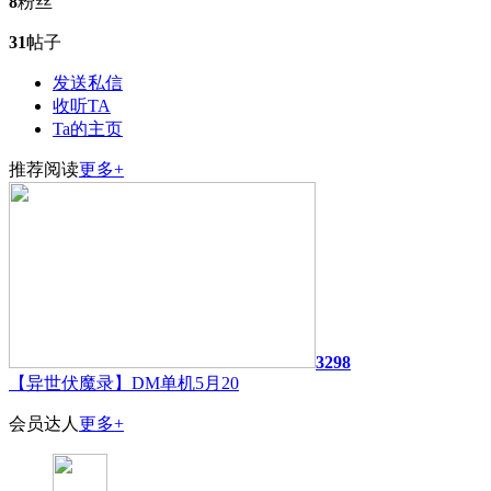
8
粉丝
31
帖子
发送私信
收听TA
Ta的主页
推荐阅读
更多+
3298
【异世伏魔录】DM单机5月20
会员达人
更多+