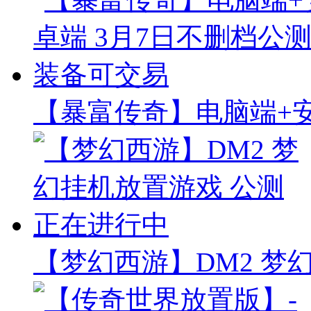
【暴富传奇】电脑端+安
【梦幻西游】DM2 梦