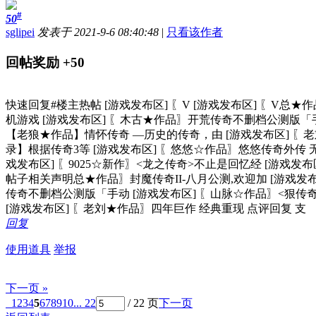
#
50
sglipei
发表于 2021-9-6 08:40:48
|
只看该作者
回帖奖励
+50
快速回复#楼主热帖 [游戏发布区] 〖V [游戏发布区] 〖V总★
机游戏 [游戏发布区] 〖木古★作品〗开荒传奇不删档公测版「手
【老狼★作品】情怀传奇 —历史的传奇，由 [游戏发布区] 〖
录】根据传奇3等 [游戏发布区] 〖悠悠☆作品〗悠悠传奇外传 
戏发布区] 〖9025☆新作〗<龙之传奇>不止是回忆经 [游戏发布区
帖子相关声明总★作品〗封魔传奇II-八月公测,欢迎加 [游戏发布
传奇不删档公测版「手动 [游戏发布区] 〖山脉☆作品〗<狠传奇
[游戏发布区] 〖老刘★作品〗四年巨作 经典重现 点评回复 支
回复
使用道具
举报
下一页 »
1
2
3
4
5
6
7
8
9
10
... 22
/ 22 页
下一页