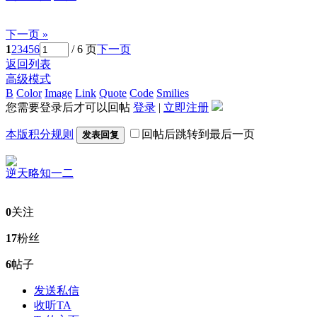
下一页 »
1
2
3
4
5
6
/ 6 页
下一页
返回列表
高级模式
B
Color
Image
Link
Quote
Code
Smilies
您需要登录后才可以回帖
登录
|
立即注册
本版积分规则
回帖后跳转到最后一页
发表回复
逆天
略知一二
0
关注
17
粉丝
6
帖子
发送私信
收听TA