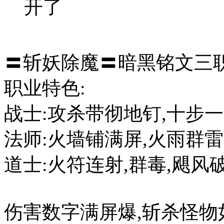
开了
〓斩妖除魔〓暗黑铭文
职业特色
战士:攻杀带彻地钉,十步一
法师:火墙铺满屏,火雨群
道士:火符连射,群毒,飓风
伤害数字满屏爆,斩杀怪物