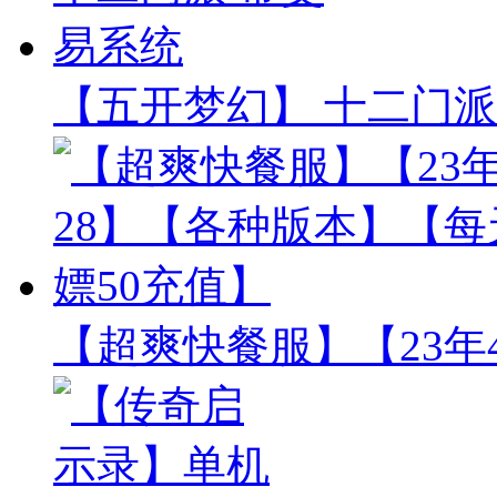
【五开梦幻】 十二门派
【超爽快餐服】【23年