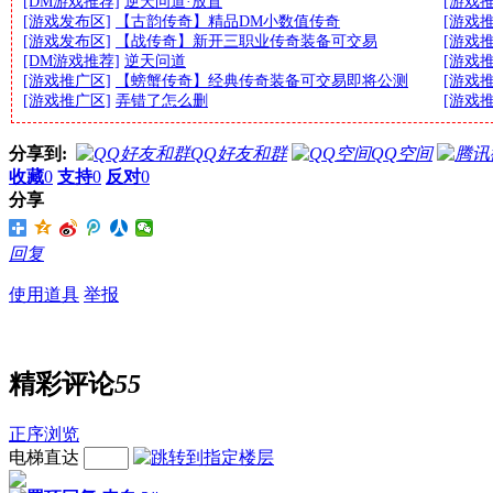
[DM游戏推荐]
逆天问道·放置
[游戏
[游戏发布区]
【古韵传奇】精品DM小数值传奇
[游戏
[游戏发布区]
【战传奇】新开三职业传奇装备可交易
[游戏
[DM游戏推荐]
逆天问道
[游戏
[游戏推广区]
【螃蟹传奇】经典传奇装备可交易即将公测
[游戏
[游戏推广区]
弄错了怎么删
[游戏
分享到:
QQ好友和群
QQ空间
收藏
0
支持
0
反对
0
分享
回复
使用道具
举报
精彩评论
55
正序浏览
电梯直达