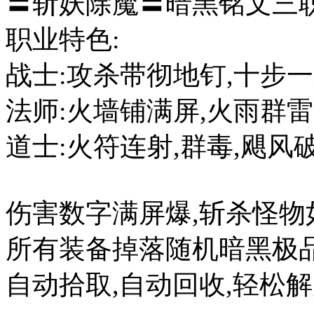
〓斩妖除魔〓暗黑铭文
职业特色
战士:攻杀带彻地钉,十步一
法师:火墙铺满屏,火雨群
道士:火符连射,群毒,飓风
伤害数字满屏爆,斩杀怪物
所有装备掉落随机暗黑极品
自动拾取,自动回收,轻松